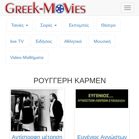
Μενο
επιλο
Ταινίες
Σειρές
Εκπομπές
Θέατρο
live TV
Ειδήσεις
Αθλητικά
Μουσική
Video-Mαθήματα
ΡΟΥΓΓΕΡΗ ΚΑΡΜΕΝ
Αντίστροφη μέτρηση
Ευγένιος Αγνώστων