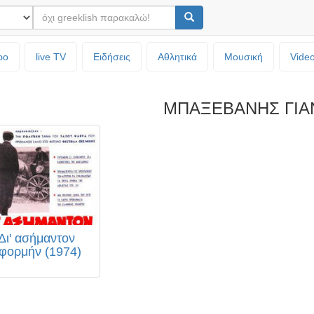
ρο
live TV
Ειδήσεις
Αθλητικά
Μουσική
Vide
ΜΠΑΞΕΒΑΝΗΣ ΓΙΑ
Δι' ασήμαντον
φορμήν (1974)