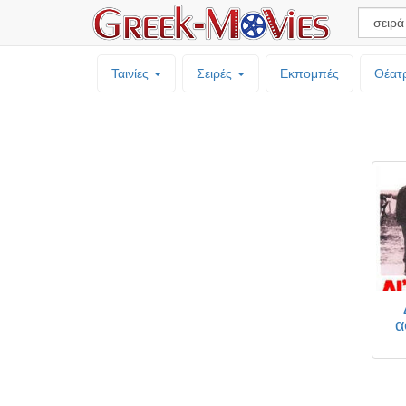
Ταινίες
Σειρές
Εκπομπές
Θέατ
α