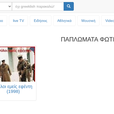
ρο
live TV
Ειδήσεις
Αθλητικά
Μουσική
Vide
ΠΑΠΛΩΜΑΤΑ ΦΩΤ
λοι εμείς εφέντη
(1998)