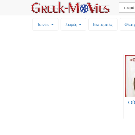
Ταινίες
Σειρές
Εκπομπές
Θέατ
Ού