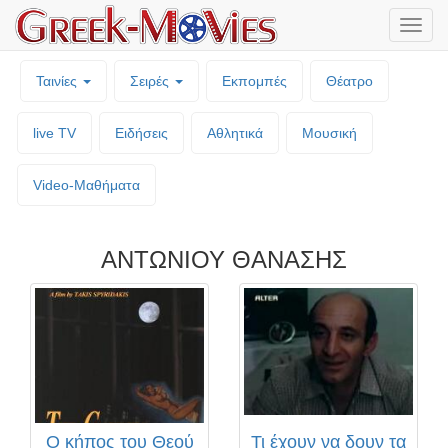
Μενο
επιλο
Ταινίες
Σειρές
Εκπομπές
Θέατρο
live TV
Ειδήσεις
Αθλητικά
Μουσική
Video-Mαθήματα
ΑΝΤΩΝΙΟΥ ΘΑΝΑΣΗΣ
Ο κήπος του Θεού
Τι έχουν να δουν τα