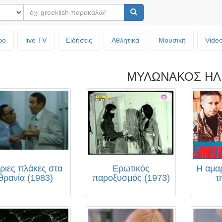
ρο
live TV
Ειδήσεις
Αθλητικά
Μουσική
Vide
ΜΥΛΩΝΑΚΟΣ ΗΛ
ριες πλάκες στα
Ερωτικός
Η αμαρ
θρανία (1983)
παροξυσμός (1973)
τ