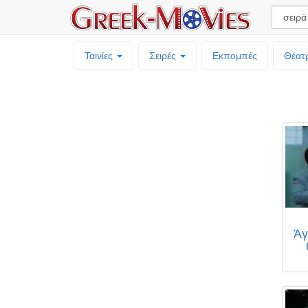
Ταινίες
Σειρές
Εκπομπές
Θέατ
Άγ