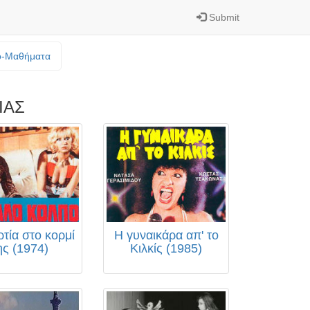
Submit
o-Mαθήματα
ΙΑΣ
τία στο κορμί
Η γυναικάρα απ' το
ης (1974)
Κιλκίς (1985)