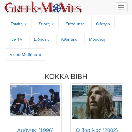
Μενο
επιλο
Ταινίες
Σειρές
Εκπομπές
Θέατρο
live TV
Ειδήσεις
Αθλητικά
Μουσική
Video-Mαθήματα
ΚΟΚΚΑ ΒΙΒΗ
Απόντες (1996)
Ο βασιλιάς (2002)