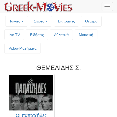
Μενο
επιλο
Ταινίες
Σειρές
Εκπομπές
Θέατρο
live TV
Ειδήσεις
Αθλητικά
Μουσική
Video-Mαθήματα
ΘΕΜΕΛΙΔΗΣ Σ.
Οι παπατζήδες