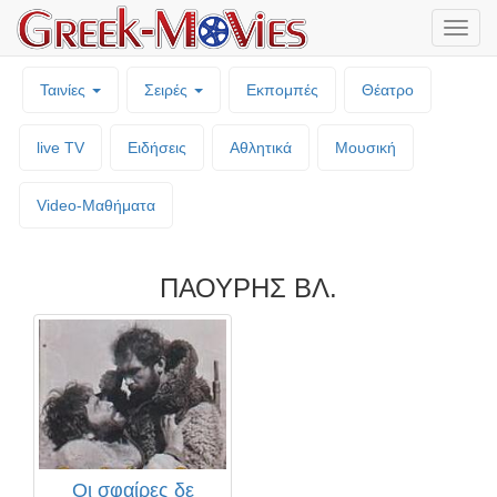
Μενο
επιλο
Ταινίες
Σειρές
Εκπομπές
Θέατρο
live TV
Ειδήσεις
Αθλητικά
Μουσική
Video-Mαθήματα
ΠΑΟΥΡΗΣ ΒΛ.
Οι σφαίρες δε