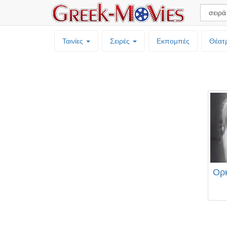
Ταινίες
Σειρές
Εκπομπές
Θέατ
Ορκ