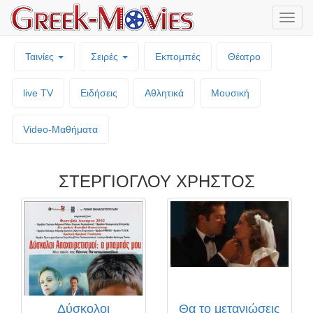
Μενο
επιλο
Ταινίες
Σειρές
Εκπομπές
Θέατρο
live TV
Ειδήσεις
Αθλητικά
Μουσική
Video-Mαθήματα
ΣΤΕΡΓΙΟΓΛΟΥ ΧΡΗΣΤΟΣ
Δύσκολοι
Θα το μετανιώσεις