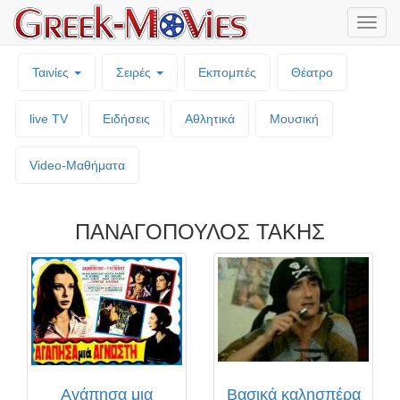
Μενο
επιλο
Ταινίες
Σειρές
Εκπομπές
Θέατρο
live TV
Ειδήσεις
Αθλητικά
Μουσική
Video-Mαθήματα
ΠΑΝΑΓΟΠΟΥΛΟΣ ΤΑΚΗΣ
Αγάπησα μια
Βασικά καλησπέρα