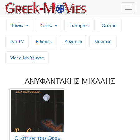
Μενο
επιλο
Ταινίες
Σειρές
Εκπομπές
Θέατρο
live TV
Ειδήσεις
Αθλητικά
Μουσική
Video-Mαθήματα
ΑΝΥΦΑΝΤΑΚΗΣ ΜΙΧΑΛΗΣ
Ο κήπος του Θεού