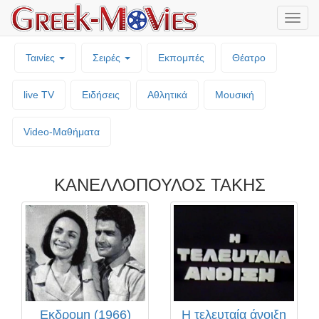
Μενο
επιλο
Ταινίες
Σειρές
Εκπομπές
Θέατρο
live TV
Ειδήσεις
Αθλητικά
Μουσική
Video-Mαθήματα
ΚΑΝΕΛΛΟΠΟΥΛΟΣ ΤΑΚΗΣ
Εκδρομη (1966)
Η τελευταία άνοιξη