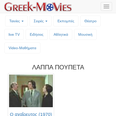
Μενο
επιλο
Ταινίες
Σειρές
Εκπομπές
Θέατρο
live TV
Ειδήσεις
Αθλητικά
Μουσική
Video-Mαθήματα
ΛΑΠΠΑ ΠΟΥΠΕΤΑ
Ο αχαΐρευτος (1970)