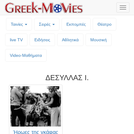
Μενο
επιλο
Ταινίες
Σειρές
Εκπομπές
Θέατρο
live TV
Ειδήσεις
Αθλητικά
Μουσική
Video-Mαθήματα
ΔΕΣΥΛΛΑΣ Ι.
Ήρωες της γκάφας