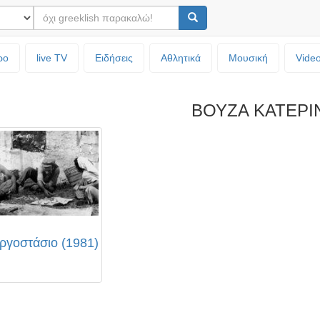
ρο
live TV
Ειδήσεις
Αθλητικά
Μουσική
Vide
ΒΟΥΖΑ ΚΑΤΕΡΙ
εργοστάσιο (1981)