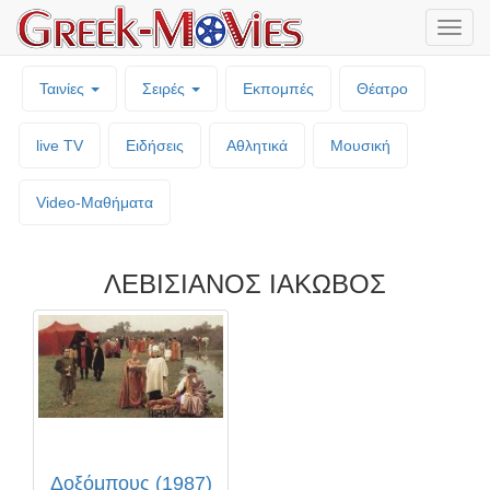
Μενο
επιλο
Ταινίες
Σειρές
Εκπομπές
Θέατρο
live TV
Ειδήσεις
Αθλητικά
Μουσική
Video-Mαθήματα
ΛΕΒΙΣΙΑΝΟΣ ΙΑΚΩΒΟΣ
Δοξόμπους (1987)