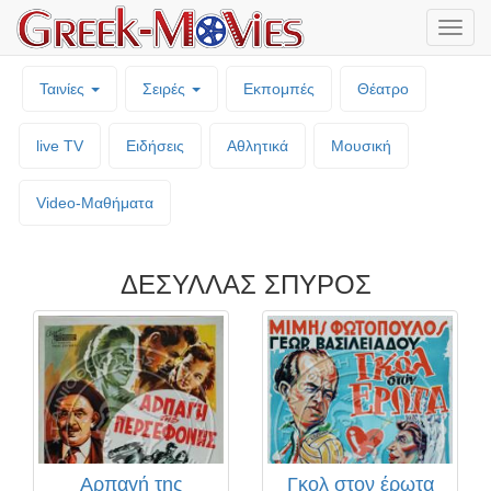
Μενο
επιλο
Ταινίες
Σειρές
Εκπομπές
Θέατρο
live TV
Ειδήσεις
Αθλητικά
Μουσική
Video-Mαθήματα
ΔΕΣΥΛΛΑΣ ΣΠΥΡΟΣ
Αρπαγή της
Γκολ στον έρωτα