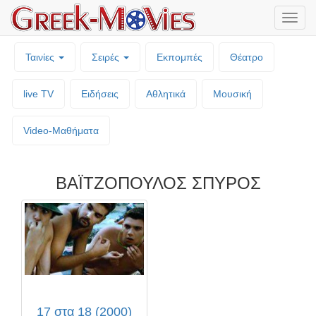
Μενο
επιλο
Ταινίες
Σειρές
Εκπομπές
Θέατρο
live TV
Ειδήσεις
Αθλητικά
Μουσική
Video-Mαθήματα
ΒΑΪΤΖΟΠΟΥΛΟΣ ΣΠΥΡΟΣ
17 στα 18 (2000)