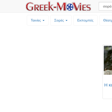
Ταινίες
Σειρές
Εκπομπές
Θέατ
Η κ