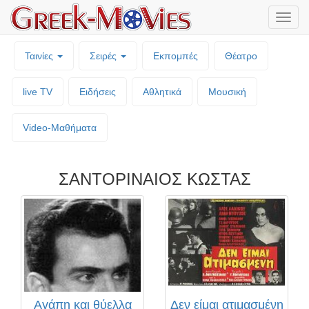
Μενο
επιλο
Ταινίες
Σειρές
Εκπομπές
Θέατρο
live TV
Ειδήσεις
Αθλητικά
Μουσική
Video-Mαθήματα
ΣΑΝΤΟΡΙΝΑΙΟΣ ΚΩΣΤΑΣ
Αγάπη και θύελλα
Δεν είμαι ατιμασμένη