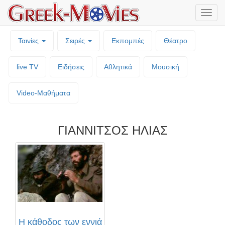
Μενο
επιλο
Ταινίες
Σειρές
Εκπομπές
Θέατρο
live TV
Ειδήσεις
Αθλητικά
Μουσική
Video-Mαθήματα
ΓΙΑΝΝΙΤΣΟΣ ΗΛΙΑΣ
Η κάθοδος των εννιά