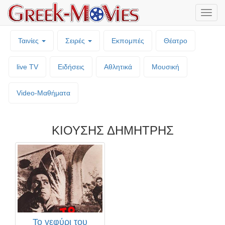
Μενο
επιλο
Ταινίες
Σειρές
Εκπομπές
Θέατρο
live TV
Ειδήσεις
Αθλητικά
Μουσική
Video-Mαθήματα
ΚΙΟΥΣΗΣ ΔΗΜΗΤΡΗΣ
Το γεφύρι του