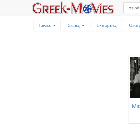
Ταινίες
Σειρές
Εκπομπές
Θέατ
Μι