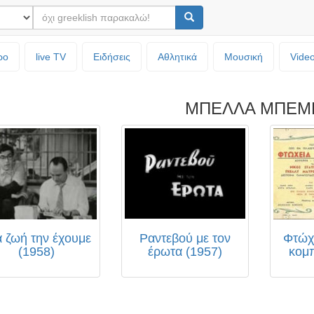
ρο
live TV
Ειδήσεις
Αθλητικά
Μουσική
Vide
ΜΠΕΛΛΑ ΜΠΕΜ
α ζωή την έχουμε
Ραντεβού με τον
Φτώχε
(1958)
έρωτα (1957)
κομπ