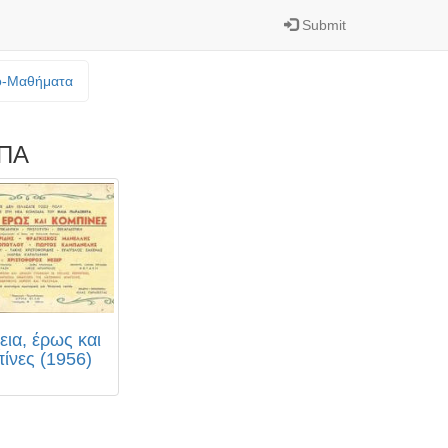
Submit
o-Mαθήματα
ΠΑ
ια, έρως και
ίνες (1956)