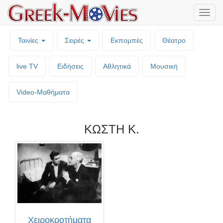
Μενο
επιλο
Ταινίες
Σειρές
Εκπομπές
Θέατρο
live TV
Ειδήσεις
Αθλητικά
Μουσική
Video-Mαθήματα
ΚΩΣΤΗ Κ.
Χειροκροτήματα