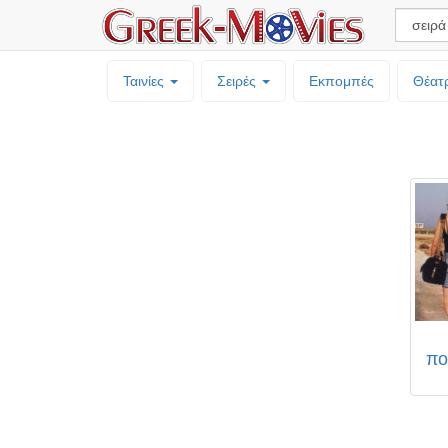
Ταινίες
Σειρές
Εκπομπές
Θέατ
πο