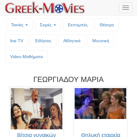
Μενο
επιλο
Ταινίες
Σειρές
Εκπομπές
Θέατρο
live TV
Ειδήσεις
Αθλητικά
Μουσική
Video-Mαθήματα
ΓΕΩΡΓΙΑΔΟΥ ΜΑΡΙΑ
Βίτσια γυναικών
Θηλυκή εταιρεία