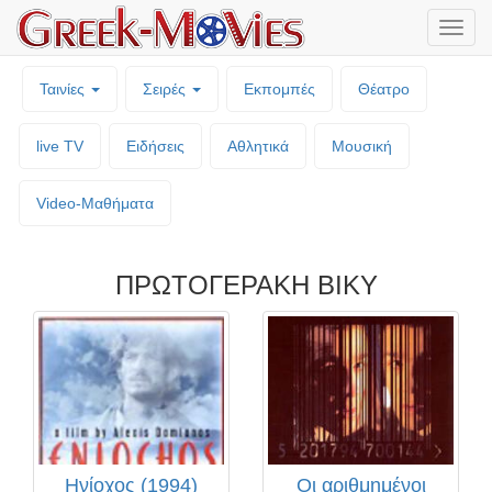
Μενο
επιλο
Ταινίες
Σειρές
Εκπομπές
Θέατρο
live TV
Ειδήσεις
Αθλητικά
Μουσική
Video-Mαθήματα
ΠΡΩΤΟΓΕΡΑΚΗ ΒΙΚΥ
Ηνίοχος (1994)
Οι αριθμημένοι