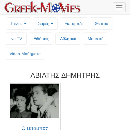
Μενο
επιλο
Ταινίες
Σειρές
Εκπομπές
Θέατρο
live TV
Ειδήσεις
Αθλητικά
Μουσική
Video-Mαθήματα
ΑΒΙΑΤΗΣ ΔΗΜΗΤΡΗΣ
Ο μπαμπάς