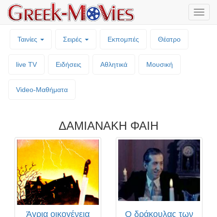
Μενο
επιλο
Ταινίες
Σειρές
Εκπομπές
Θέατρο
live TV
Ειδήσεις
Αθλητικά
Μουσική
Video-Mαθήματα
ΔΑΜΙΑΝΑΚΗ ΦΑΙΗ
Άγρια οικογένεια
Ο δράκουλας των