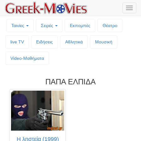
Μενο
επιλο
Ταινίες
Σειρές
Εκπομπές
Θέατρο
live TV
Ειδήσεις
Αθλητικά
Μουσική
Video-Mαθήματα
ΠΑΠΑ ΕΛΠΙΔΑ
Η ληστεία (1999)