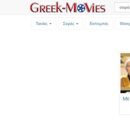
Ταινίες
Σειρές
Εκπομπές
Θέατ
Με