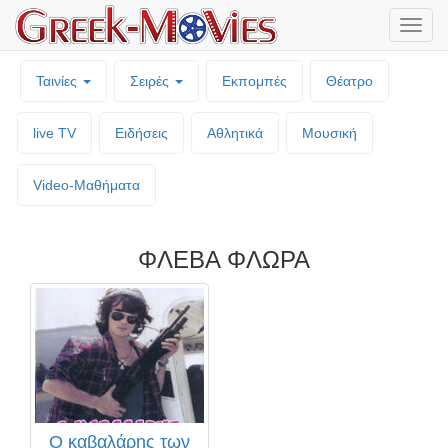
Μενο
επιλο
Ταινίες
Σειρές
Εκπομπές
Θέατρο
live TV
Ειδήσεις
Αθλητικά
Μουσική
Video-Mαθήματα
ΦΛΕΒΑ ΦΛΩΡΑ
Ο καβαλάρης των