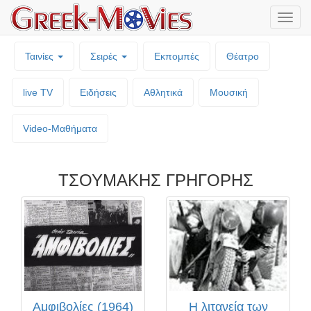
Μενο
επιλο
Ταινίες
Σειρές
Εκπομπές
Θέατρο
live TV
Ειδήσεις
Αθλητικά
Μουσική
Video-Mαθήματα
ΤΣΟΥΜΑΚΗΣ ΓΡΗΓΟΡΗΣ
Αμφιβολίες (1964)
Η λιτανεία των