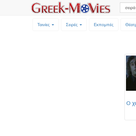
Ταινίες
Σειρές
Εκπομπές
Θέατ
Ο χ