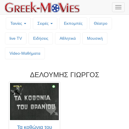
Μενο
επιλο
Ταινίες
Σειρές
Εκπομπές
Θέατρο
live TV
Ειδήσεις
Αθλητικά
Μουσική
Video-Mαθήματα
ΔΕΛΟΥΜΗΣ ΓΙΩΡΓΟΣ
Τα κοθώνια του