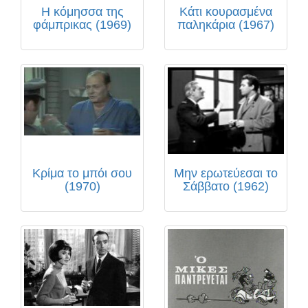
Η κόμησσα της
Κάτι κουρασμένα
φάμπρικας (1969)
παληκάρια (1967)
Κρίμα το μπόι σου
Μην ερωτεύεσαι το
(1970)
Σάββατο (1962)