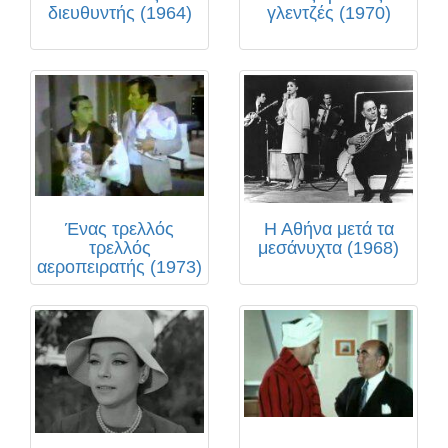
διευθυντής (1964)
γλεντζές (1970)
Ένας τρελλός
Η Αθήνα μετά τα
τρελλός
μεσάνυχτα (1968)
αεροπειρατής (1973)