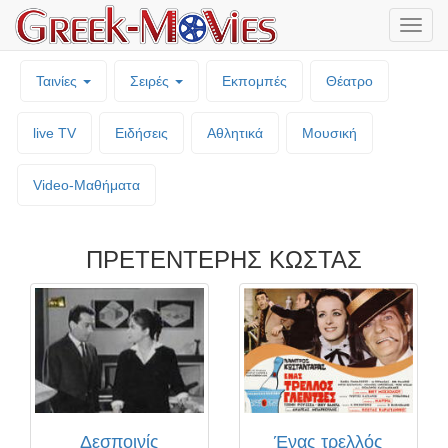
Μενο
επιλο
Ταινίες
Σειρές
Εκπομπές
Θέατρο
live TV
Ειδήσεις
Αθλητικά
Μουσική
Video-Mαθήματα
ΠΡΕΤΕΝΤΕΡΗΣ ΚΩΣΤΑΣ
Δεσποινίς
Ένας τρελλός