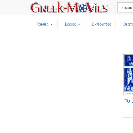
Ταινίες
Σειρές
Εκπομπές
Θέατ
Το 