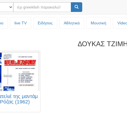
ρο
live TV
Ειδήσεις
Αθλητικά
Μουσική
Vide
ΔΟΥΚΑΣ ΤΖΙΜ
ατελιέ της μαντάμ
Ρόζας (1962)