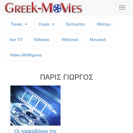
Μενο
επιλο
Ταινίες
Σειρές
Εκπομπές
Θέατρο
live TV
Ειδήσεις
Αθλητικά
Μουσική
Video-Mαθήματα
ΠΑΡΙΣ ΓΙΩΡΓΟΣ
Οι τρακαδόροι της