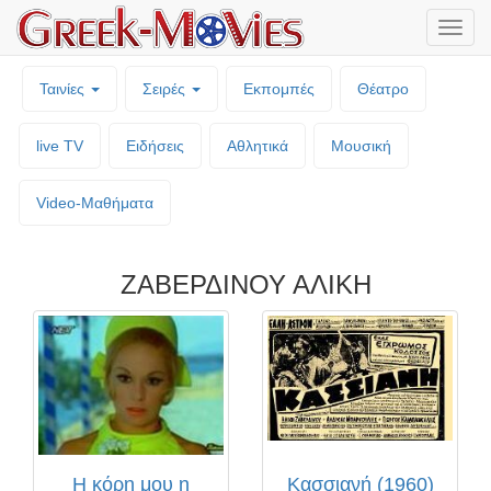
Μενο
επιλο
Ταινίες
Σειρές
Εκπομπές
Θέατρο
live TV
Ειδήσεις
Αθλητικά
Μουσική
Video-Mαθήματα
ΖΑΒΕΡΔΙΝΟΥ ΑΛΙΚΗ
Η κόρη μου η
Κασσιανή (1960)