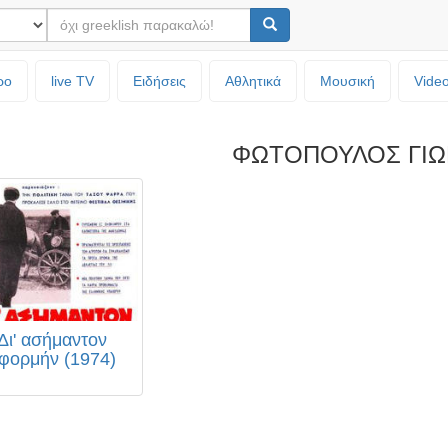
ρο
live TV
Ειδήσεις
Αθλητικά
Μουσική
Vide
ΦΩΤΟΠΟΥΛΟΣ ΓΙΩ
Δι' ασήμαντον
φορμήν (1974)