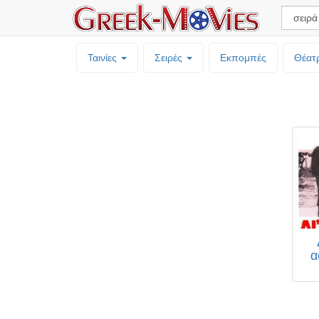
Ταινίες
Σειρές
Εκπομπές
Θέατ
α