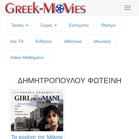
Μενο
επιλο
Ταινίες
Σειρές
Εκπομπές
Θέατρο
live TV
Ειδήσεις
Αθλητικά
Μουσική
Video-Mαθήματα
ΔΗΜΗΤΡΟΠΟΥΛΟΥ ΦΩΤΕΙΝΗ
Το κορίτσι της Μάνης