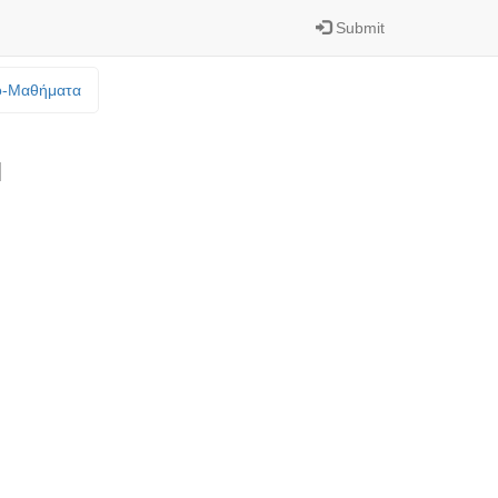
Submit
o-Mαθήματα
Η