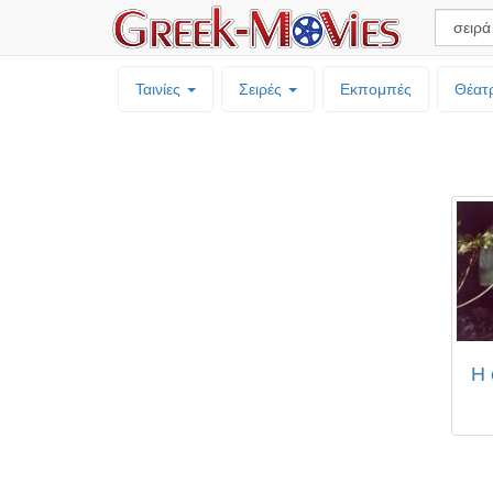
Ταινίες
Σειρές
Εκπομπές
Θέατ
Η 