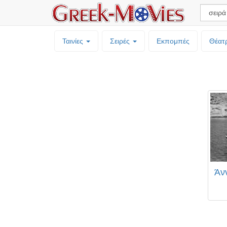
Ταινίες
Σειρές
Εκπομπές
Θέατ
Άν