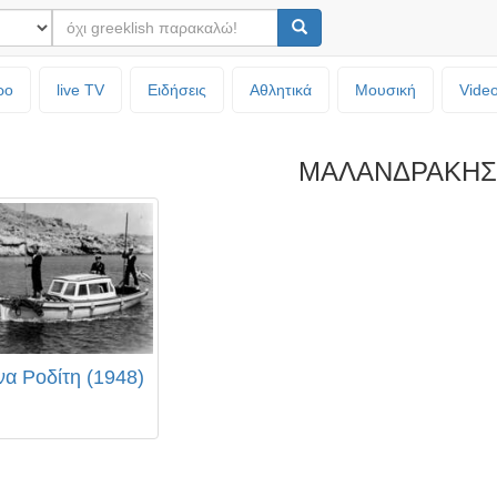
ρο
live TV
Ειδήσεις
Αθλητικά
Μουσική
Vide
ΜΑΛΑΝΔΡΑΚΗΣ 
να Ροδίτη (1948)