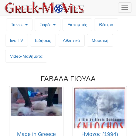
Μενο
επιλο
Ταινίες
Σειρές
Εκπομπές
Θέατρο
live TV
Ειδήσεις
Αθλητικά
Μουσική
Video-Mαθήματα
ΓΑΒΑΛΑ ΓΙΟΥΛΑ
Made in Greece
Ηνίοχος (1994)