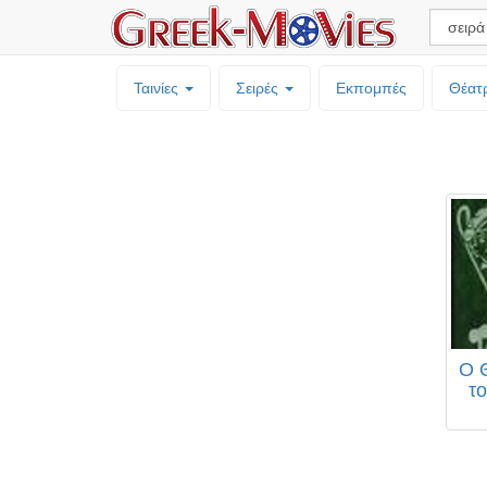
Ταινίες
Σειρές
Εκπομπές
Θέατ
Ο 
το