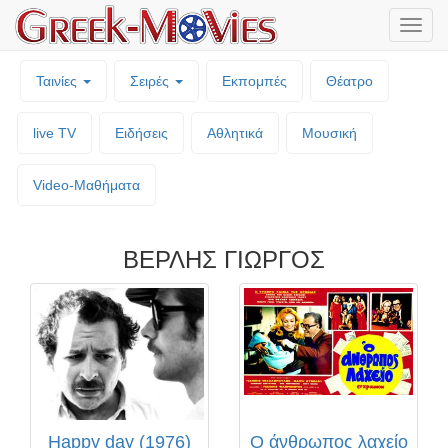
Μενο
επιλο
Ταινίες
Σειρές
Εκπομπές
Θέατρο
live TV
Ειδήσεις
Αθλητικά
Μουσική
Video-Mαθήματα
ΒΕΡΛΗΣ ΓΙΩΡΓΟΣ
Happy day (1976)
Ο άνθρωπος λαχείο