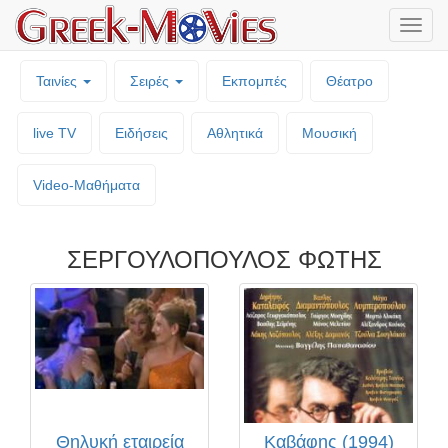
Μενο
επιλο
Ταινίες
Σειρές
Εκπομπές
Θέατρο
live TV
Ειδήσεις
Αθλητικά
Μουσική
Video-Mαθήματα
ΣΕΡΓΟΥΛΟΠΟΥΛΟΣ ΦΩΤΗΣ
Θηλυκή εταιρεία
Καβάφης (1994)