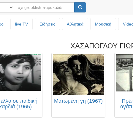
ρο
live TV
Ειδήσεις
Αθλητικά
Μουσική
Vide
ΧΑΣΑΠΟΓΛΟΥ ΓΙΩ
ελλα σε παιδική
Ματωμένη γη (1967)
Πρέπ
καρδιά (1965)
αγάπ