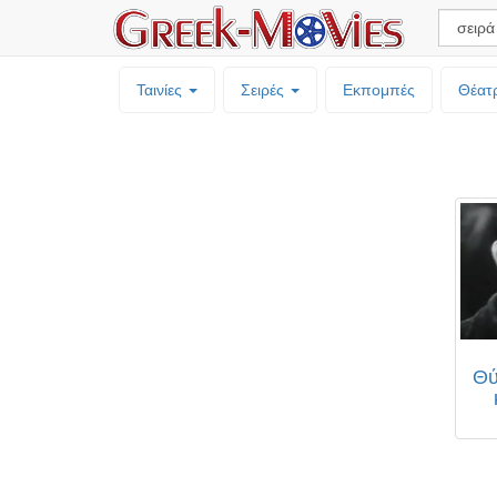
Ταινίες
Σειρές
Εκπομπές
Θέατ
Θύ